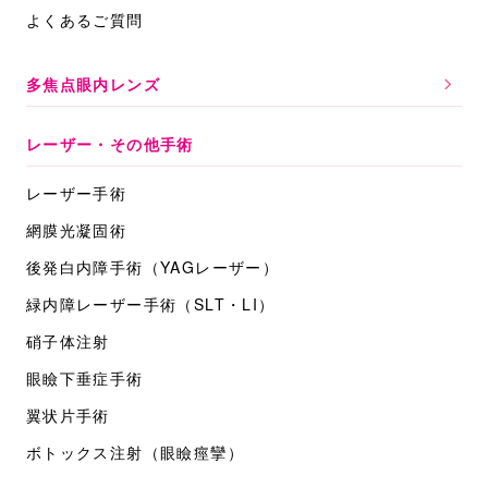
よくあるご質問
多焦点眼内レンズ
レーザー・その他手術
レーザー手術
網膜光凝固術
後発白内障手術
（YAGレーザー）
緑内障レーザー手術
（SLT・LI）
硝子体注射
眼瞼下垂症手術
翼状片手術
ボトックス注射
（眼瞼痙攣）