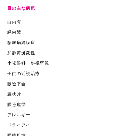
目の主な病気
白内障
緑内障
糖尿病網膜症
加齢黄斑変性
小児眼科・斜視弱視
子供の近視治療
眼瞼下垂
翼状片
眼瞼痙攣
アレルギー
ドライアイ
眼鏡処方