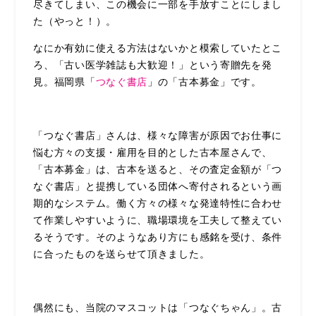
尽きてしまい、この機会に一部を手放すことにしまし
た（やっと！）。
なにか有効に使える方法はないかと模索していたとこ
ろ、「古い医学雑誌も大歓迎！」という寄贈先を発
見。福岡県「
つなぐ書店
」の「古本募金」です。
「つなぐ書店」さんは、様々な障害が原因でお仕事に
悩む方々の支援・雇用を目的とした古本屋さんで、
「古本募金」は、古本を送ると、その査定金額が「つ
なぐ書店」と提携している団体へ寄付されるという画
期的なシステム。働く方々の様々な発達特性に合わせ
て作業しやすいように、職場環境を工夫して整えてい
るそうです。そのようなあり方にも感銘を受け、条件
に合ったものを送らせて頂きました。
偶然にも、当院のマスコットは「つなぐちゃん」。古