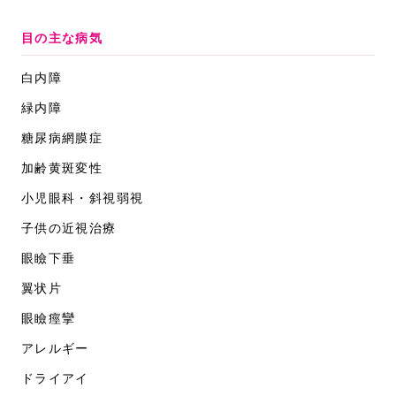
目の主な病気
白内障
緑内障
糖尿病網膜症
加齢黄斑変性
小児眼科・斜視弱視
子供の近視治療
眼瞼下垂
翼状片
眼瞼痙攣
アレルギー
ドライアイ