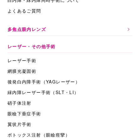
白内障・緑内障同時手術について
よくあるご質問
多焦点眼内レンズ
レーザー・その他手術
レーザー手術
網膜光凝固術
後発白内障手術
（YAGレーザー）
緑内障レーザー手術
（SLT・LI）
硝子体注射
眼瞼下垂症手術
翼状片手術
ボトックス注射
（眼瞼痙攣）