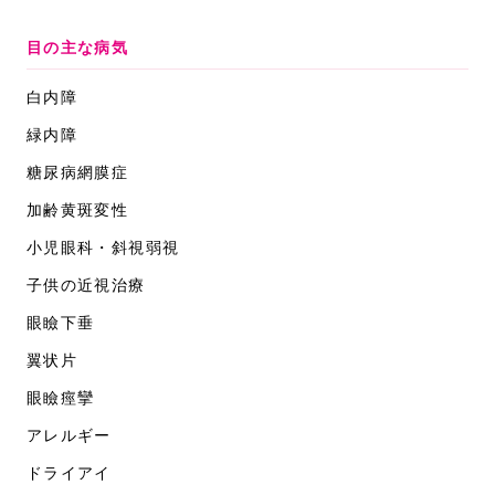
目の主な病気
白内障
緑内障
糖尿病網膜症
加齢黄斑変性
小児眼科・斜視弱視
子供の近視治療
眼瞼下垂
翼状片
眼瞼痙攣
アレルギー
ドライアイ