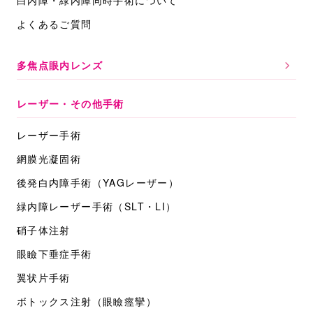
白内障・緑内障同時手術について
よくあるご質問
多焦点眼内レンズ
レーザー・その他手術
レーザー手術
網膜光凝固術
後発白内障手術
（YAGレーザー）
緑内障レーザー手術
（SLT・LI）
硝子体注射
眼瞼下垂症手術
翼状片手術
ボトックス注射
（眼瞼痙攣）