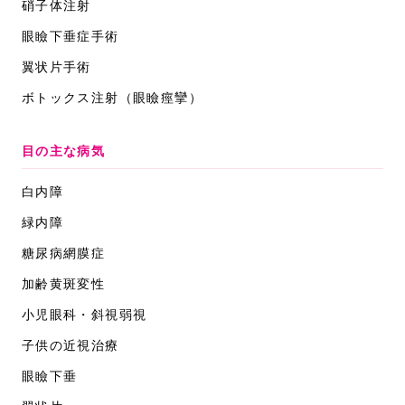
硝子体注射
眼瞼下垂症手術
翼状片手術
ボトックス注射
（眼瞼痙攣）
目の主な病気
白内障
緑内障
糖尿病網膜症
加齢黄斑変性
小児眼科・斜視弱視
子供の近視治療
眼瞼下垂