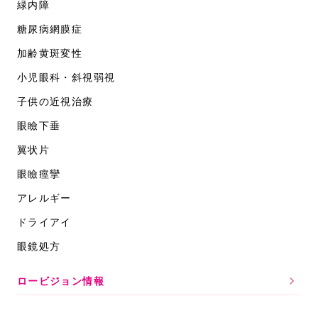
緑内障
糖尿病網膜症
加齢黄斑変性
小児眼科・斜視弱視
子供の近視治療
眼瞼下垂
翼状片
眼瞼痙攣
アレルギー
ドライアイ
眼鏡処方
ロービジョン情報