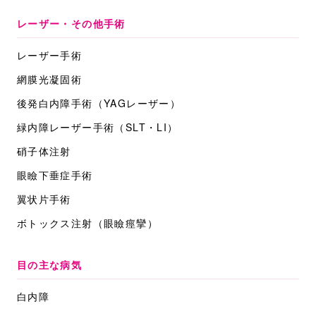
レーザー・その他手術
レーザー手術
網膜光凝固術
後発白内障手術
（YAGレーザー）
緑内障レーザー手術
（SLT・LI）
硝子体注射
眼瞼下垂症手術
翼状片手術
ボトックス注射
（眼瞼痙攣）
目の主な病気
白内障